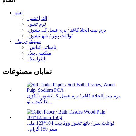
اقسام
ٹشو
الٹرا ٹشو۔
نرم ٹشو۔
نرم بیت الخلا کاغذ / نرم غسل کے ٹشوز۔
ٹوائلٹ پیپر / باتھ ٹشوز۔
سینیٹری پیڈ۔
نامیاتی کپاس۔
میکسی پیڈ۔
الٹرا پتلا۔
نمایاں مصنوعات
نرم بیت الخلاء کاغذ / نرم غسل کے ٹشوز ، لکڑی
کا گودا ، تو ...
ٹوائلٹ پیپر / باتھ ٹشوز ووڈ پلپ 104*123 ملی
میٹر 150 گرام۔