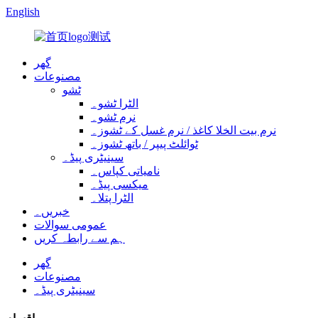
English
گھر
مصنوعات
ٹشو
الٹرا ٹشو۔
نرم ٹشو۔
نرم بیت الخلا کاغذ / نرم غسل کے ٹشوز۔
ٹوائلٹ پیپر / باتھ ٹشوز۔
سینیٹری پیڈ۔
نامیاتی کپاس۔
میکسی پیڈ۔
الٹرا پتلا۔
خبریں۔
عمومی سوالات
ہم سے رابطہ کریں
گھر
مصنوعات
سینیٹری پیڈ۔